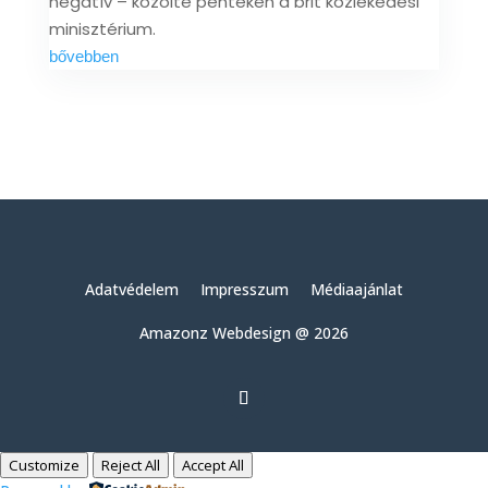
negatív – közölte pénteken a brit közlekedési
minisztérium.
bővebben
Adatvédelem
Impresszum
Médiaajánlat
Amazonz Webdesign @ 2026
Customize
Reject All
Accept All