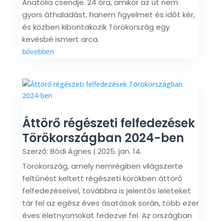
Anatólia csendje. 24 óra, amikor az út nem
gyors áthaladást, hanem figyelmet és időt kér,
és közben kibontakozik Törökország egy
kevésbé ismert arca.
bővebben
Áttörő régészeti felfedezések
Törökországban 2024-ben
Szerző:
Bódi Ágnes
|
2025. jan. 14.
Törökország, amely nemrégiben világszerte
feltűnést keltett régészeti körökben áttörő
felfedezéseivel, továbbra is jelentős leleteket
tár fel az egész éves ásatások során, több ezer
éves életnyomokat fedezve fel. Az országban