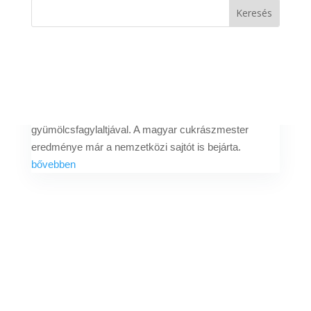
legjobb fagylaltkészítője
Szerző:
Bódi Ágnes
|
2022. júl. 20.
A Gelato Festival a napokban hirdette ki a világ legjobb
fagylaltkészítőit. A nemzetközi ranglista második
helyezettje Fazekas Ádám, a budapesti Fazekas
Cukrászda vezetője lett a pisztácia
gyümölcsfagylaltjával. A magyar cukrászmester
eredménye már a nemzetközi sajtót is bejárta.
bővebben