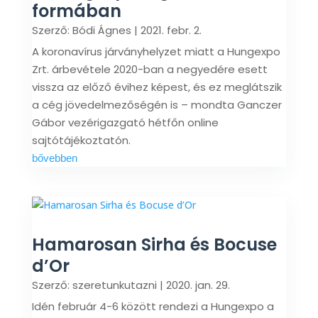
formában
Szerző:
Bódi Ágnes
|
2021. febr. 2.
A koronavírus járványhelyzet miatt a Hungexpo
Zrt. árbevétele 2020-ban a negyedére esett
vissza az előző évihez képest, és ez meglátszik
a cég jövedelmezőségén is – mondta Ganczer
Gábor vezérigazgató hétfőn online
sajtótájékoztatón.
bővebben
Hamarosan Sirha és Bocuse
d’Or
Szerző:
szeretunkutazni
|
2020. jan. 29.
Idén február 4-6 között rendezi a Hungexpo a