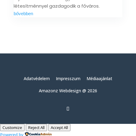
létesítménnyel gazdagodik a főváros.
bővebben
Adatvédelem
Impresszum
Médiaajánlat
Amazonz Webdesign @ 2026
Customize
Reject All
Accept All
Powered by