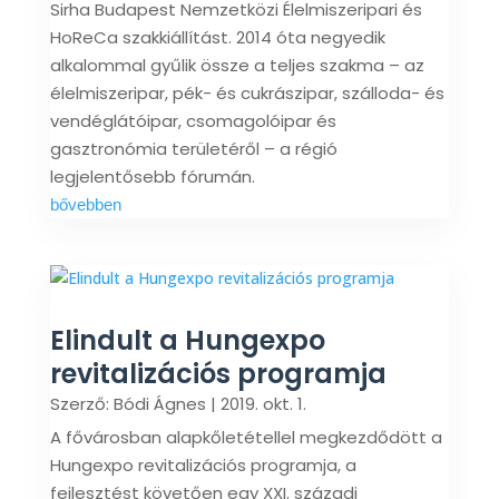
Sirha Budapest Nemzetközi Élelmiszeripari és
HoReCa szakkiállítást. 2014 óta negyedik
alkalommal gyűlik össze a teljes szakma – az
élelmiszeripar, pék- és cukrászipar, szálloda- és
vendéglátóipar, csomagolóipar és
gasztronómia területéről – a régió
legjelentősebb fórumán.
bővebben
Elindult a Hungexpo
revitalizációs programja
Szerző:
Bódi Ágnes
|
2019. okt. 1.
A fővárosban alapkőletétellel megkezdődött a
Hungexpo revitalizációs programja, a
fejlesztést követően egy XXI. századi