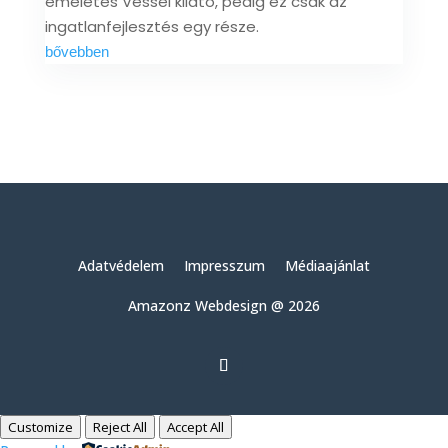
emeletes Vessel kilátó, pedig ez csak az
ingatlanfejlesztés egy része.
bővebben
Adatvédelem
Impresszum
Médiaajánlat
Amazonz Webdesign @ 2026
Customize
Reject All
Accept All