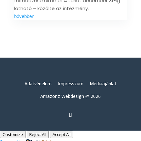
felfedezése címmel. A tárlat december 31-ig
látható – közölte az intézmény.
bővebben
Adatvédelem
Impresszum
Médiaajánlat
Amazonz Webdesign @ 2026
Customize
Reject All
Accept All