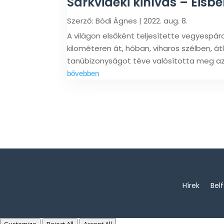
Sarkvidéki kihívás – Eisb
Szerző:
Bódi Ágnes
|
2022. aug. 8.
A világon elsőként teljesítette vegyespár
kilométeren át, hóban, viharos szélben, á
tanúbizonyságot téve valósította meg az 
bővebben
Hírek
Bel
Customize
Reject All
Accept All