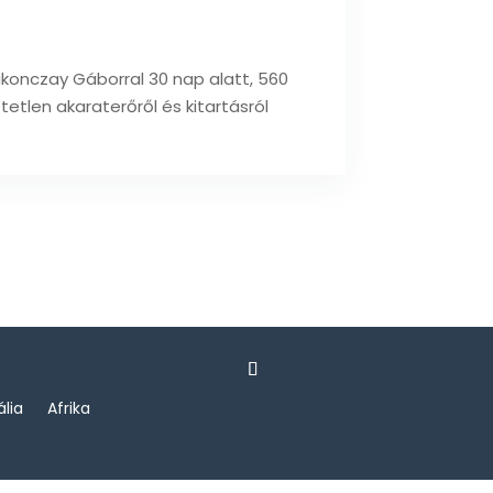
akonczay Gáborral 30 nap alatt, 560
etlen akaraterőről és kitartásról
ália
Afrika