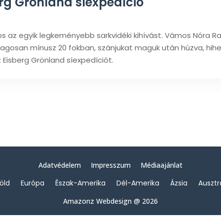
erg Grönland síexpedíció
os az egyik legkeményebb sarkvidéki kihívást. Vámos Nóra R
tlagosan mínusz 20 fokban, szánjukat maguk után húzva, hihet
Eisberg Grönland síexpedíciót.
Adatvédelem
Impresszum
Médiaajánlat
föld
Európa
Észak-Amerika
Dél-Amerika
Ázsia
Ausztr
Amazonz Webdesign @ 2026