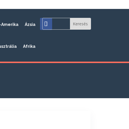
-Amerika
Ázsia
usztrália
Afrika