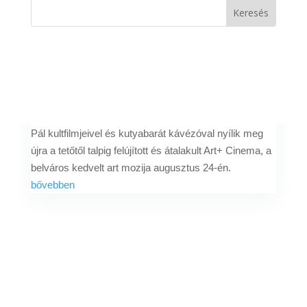
Teljeskörűen megújulva,
bővített programkínálattal
várja a mozirajongókat az
Art+ Cinema és Kávézó
Szerző:
Bódi Ágnes
|
2023. aug. 19.
A 10. Vertigo Filmhét premier előtti vetítéseivel, Sándor
Pál kultfilmjeivel és kutyabarát kávézóval nyílik meg
újra a tetőtől talpig felújított és átalakult Art+ Cinema, a
belváros kedvelt art mozija augusztus 24-én.
bővebben