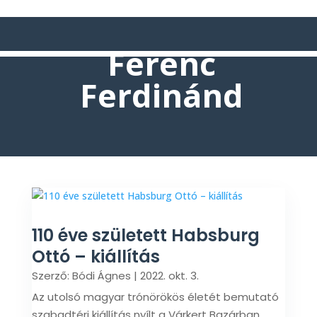
Ferenc
Ferdinánd
110 éve született Habsburg
Ottó – kiállítás
Szerző:
Bódi Ágnes
|
2022. okt. 3.
Az utolsó magyar trónörökös életét bemutató
szabadtéri kiállítás nyílt a Várkert Bazárban.