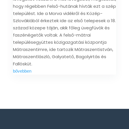
hogy régebben Felső-hutának hívták ezt a szép
települést. Ide a Morva vidékről és Közép-
Szlovákiából érkeztek ide az első telepesek a 18.
század közepe táján, akik főleg üvegfúvók és
faszénégetők voltak. A felső-mátrai
településegyüttes közigazgatási központja
Mátraszentimre, ide tartozik Mátraszentistván,
Mátraszentlászló, Galyatető, Bagolyirtás és
Fallóskút.
bővebben