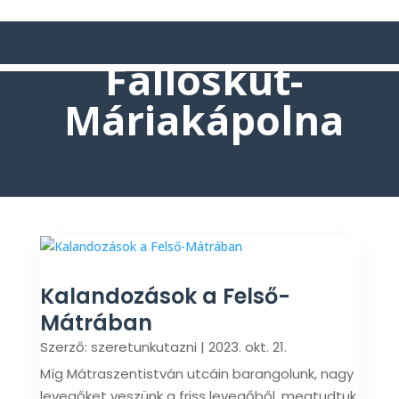
Fallóskút-
Máriakápolna
Kalandozások a Felső-
Mátrában
Szerző:
szeretunkutazni
|
2023. okt. 21.
Míg Mátraszentistván utcáin barangolunk, nagy
levegőket veszünk a friss levegőből, megtudtuk,