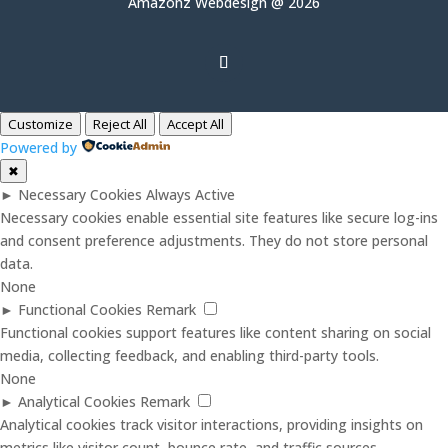
Amazonz Webdesign @ 2026
Customize
Reject All
Accept All
Powered by
✖
►
Necessary Cookies
Always Active
Necessary cookies enable essential site features like secure log-ins
and consent preference adjustments. They do not store personal
data.
None
►
Functional Cookies
Remark
Functional cookies support features like content sharing on social
media, collecting feedback, and enabling third-party tools.
None
►
Analytical Cookies
Remark
Analytical cookies track visitor interactions, providing insights on
metrics like visitor count, bounce rate, and traffic sources.