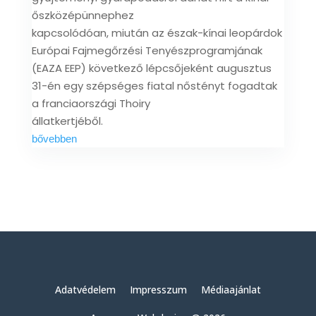
őszközépünnephez
kapcsolódóan, miután az észak-kínai leopárdok
Európai Fajmegőrzési Tenyészprogramjának
(EAZA EEP) következő lépcsőjeként augusztus
31-én egy szépséges fiatal nőstényt fogadtak
a franciaországi Thoiry
állatkertjéből.
bővebben
Adatvédelem
Impresszum
Médiaajánlat