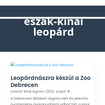
észak-kínai
leopárd
Leopárdnászra készül a Zoo
Debrecen
Szerző:
Bódi Ágnes
|
2022. szept. 8.
A Debreceni Állatkert régóta várt és jelentős
gyűjteményi gyarapodásról adhat hírt a kínai