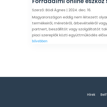
Forradalmi online eszköz s
Szerző:
Bódi Ágnes
|
2024. dec. 16.
Magyarországon eddig nem létezett olyan 
termékeiről, méretéről, árbevételéről vag
partnert, beszállítót vagy szolgáltatót tal
piaci szereplők közti együttműködés előse
bővebben
Hírek
Bel