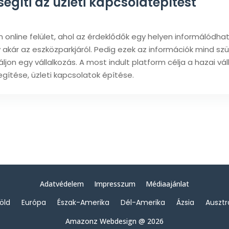
egíti az üzleti kapcsolatépítést
online felület, ahol az érdeklődők egy helyen informálódha
y akár az eszközparkjáról. Pedig ezek az információk mind s
áljon egy vállalkozás. A most indult platform célja a hazai vá
gítése, üzleti kapcsolatok építése.
Adatvédelem
Impresszum
Médiaajánlat
föld
Európa
Észak-Amerika
Dél-Amerika
Ázsia
Ausztr
Amazonz Webdesign @ 2026