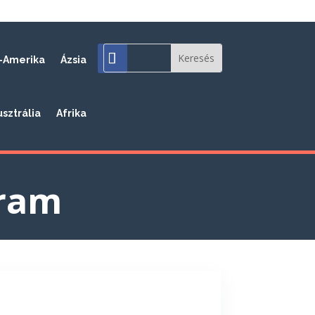
-Amerika
Ázsia
usztrália
Afrika
ram