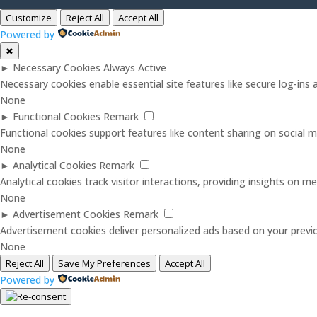
Customize
Reject All
Accept All
Powered by
✖
►
Necessary Cookies
Always Active
Necessary cookies enable essential site features like secure log-in
None
►
Functional Cookies
Remark
Functional cookies support features like content sharing on social me
None
►
Analytical Cookies
Remark
Analytical cookies track visitor interactions, providing insights on met
None
►
Advertisement Cookies
Remark
Advertisement cookies deliver personalized ads based on your previo
None
Reject All
Save My Preferences
Accept All
Powered by