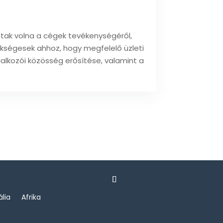
ttak volna a cégek tevékenységéről,
zükségesek ahhoz, hogy megfelelő üzleti
llalkozói közösség erősítése, valamint a
ália
Afrika