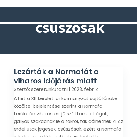
csúszósak
Lezárták a Normafát a
viharos időjárás miatt
Szerző:
szeretunkutazni
|
2023. febr. 4.
A hírt a XII. kerületi önkormányzat sajtófőnöke
közölte, bejelentése szerint a Normafa
területén viharos erejű szél tombol, ágak,
gallyak szakadnak le a fákról, fák dőlhetnek ki. Az
erdei utak jegesek, csúszósak, ezért a Normafa
jelenleg nem látogatható -jelentette...