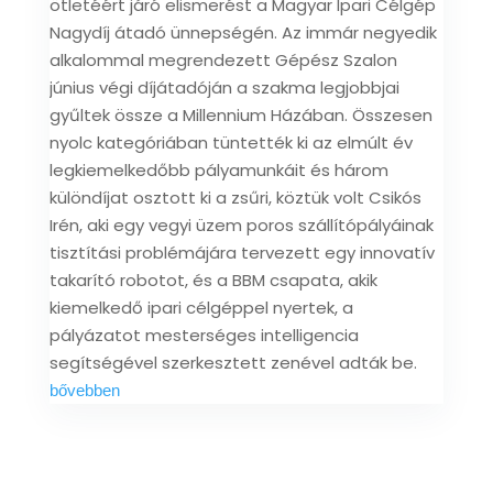
ötletéért járó elismerést a Magyar Ipari Célgép
Nagydíj átadó ünnepségén. Az immár negyedik
alkalommal megrendezett Gépész Szalon
június végi díjátadóján a szakma legjobbjai
gyűltek össze a Millennium Házában. Összesen
nyolc kategóriában tüntették ki az elmúlt év
legkiemelkedőbb pályamunkáit és három
különdíjat osztott ki a zsűri, köztük volt Csikós
Irén, aki egy vegyi üzem poros szállítópályáinak
tisztítási problémájára tervezett egy innovatív
takarító robotot, és a BBM csapata, akik
kiemelkedő ipari célgéppel nyertek, a
pályázatot mesterséges intelligencia
segítségével szerkesztett zenével adták be.
bővebben