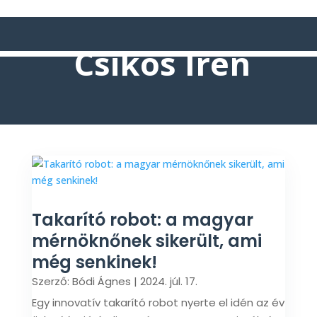
Csikós Irén
Takarító robot: a magyar
mérnöknőnek sikerült, ami
még senkinek!
Szerző:
Bódi Ágnes
|
2024. júl. 17.
Egy innovatív takarító robot nyerte el idén az év