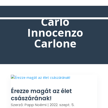
Carlo
Innocenzo
Carlone
Érezze magát az élet
császárának!
Szerző:
Papp Noémi
|
2022. szept. 5.