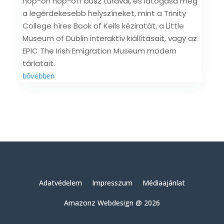
hop-on hop-off busz túrával, és látogasd meg
a legérdekesebb helyszíneket, mint a Trinity
College híres Book of Kells kéziratát, a Little
Museum of Dublin interaktív kiállításait, vagy az
EPIC The Irish Emigration Museum modern
tárlatait.
bővebben
Adatvédelem
Impresszum
Médiaajánlat
Amazonz Webdesign @ 2026