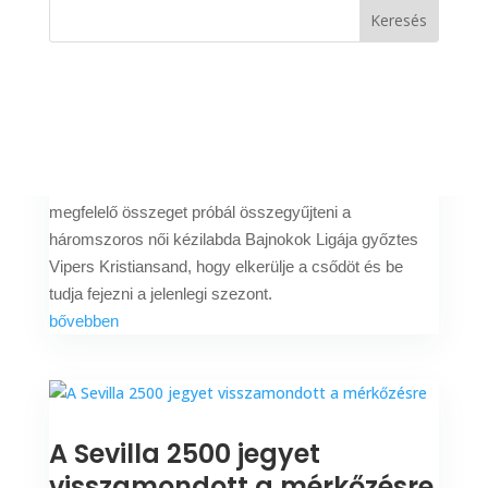
Közösségi
adománygyűjtésbe kezdett
a csődközelben lévő
kézilabda klub
Szerző:
Bódi Ágnes
|
2024. jan. 20.
500 000 norvég koronát, azaz kb. 16 500 000 Ft-nak
megfelelő összeget próbál összegyűjteni a
háromszoros női kézilabda Bajnokok Ligája győztes
Vipers Kristiansand, hogy elkerülje a csődöt és be
tudja fejezni a jelenlegi szezont.
bővebben
A Sevilla 2500 jegyet
visszamondott a mérkőzésre