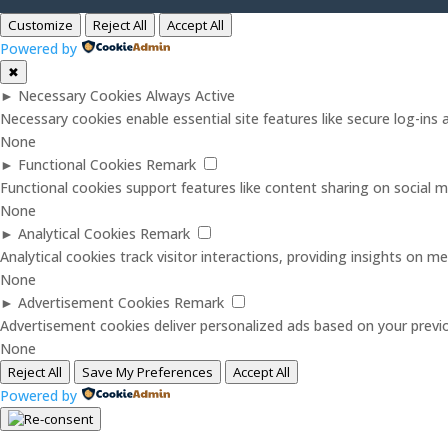
Customize
Reject All
Accept All
Powered by
✖
►
Necessary Cookies
Always Active
Necessary cookies enable essential site features like secure log-in
None
►
Functional Cookies
Remark
Functional cookies support features like content sharing on social me
None
►
Analytical Cookies
Remark
Analytical cookies track visitor interactions, providing insights on met
None
►
Advertisement Cookies
Remark
Advertisement cookies deliver personalized ads based on your previo
None
Reject All
Save My Preferences
Accept All
Powered by