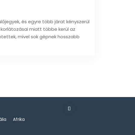
ülőjegyek, és egyre több járat kényszerül
 korlátozásai miatt többe kerül az
intettek, mivel sok gépnek hosszabb
ália
Afrika