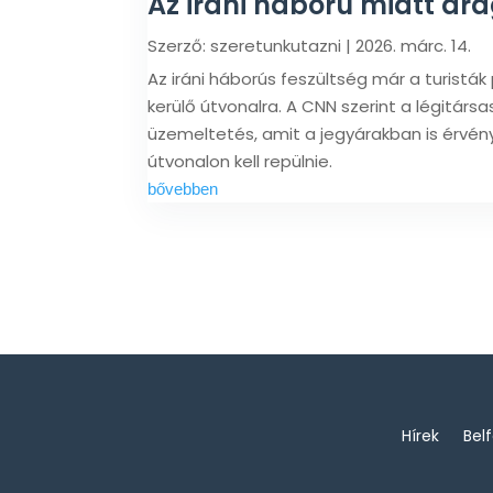
Az iráni háború miatt drá
Szerző:
szeretunkutazni
|
2026. márc. 14.
Az iráni háborús feszültség már a turisták
kerülő útvonalra. A CNN szerint a légitár
üzemeltetés, amit a jegyárakban is érvény
útvonalon kell repülnie.
bővebben
Hírek
Bel