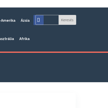
-Amerika
Ázsia
usztrália
Afrika