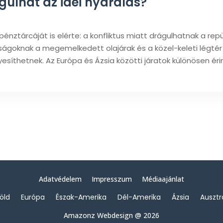
gulhat az idei nyaralás?
 pénztárcáját is elérte: a konfliktus miatt drágulhatnak a rep
saságoknak a megemelkedett olajárak és a közel-keleti légtér
esíthetnek. Az Európa és Ázsia közötti járatok különösen ér
Adatvédelem
Impresszum
Médiaajánlat
föld
Európa
Észak-Amerika
Dél-Amerika
Ázsia
Ausztr
Amazonz Webdesign @ 2026