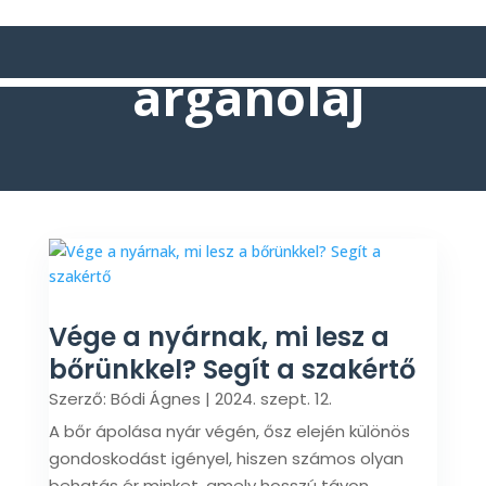
argánolaj
Vége a nyárnak, mi lesz a
bőrünkkel? Segít a szakértő
Szerző:
Bódi Ágnes
|
2024. szept. 12.
A bőr ápolása nyár végén, ősz elején különös
gondoskodást igényel, hiszen számos olyan
behatás ér minket, amely hosszú távon