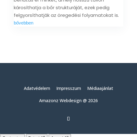
károsíthatja a bőr strukturáját, ezek pedig
felgyorsíthatják az öregedési folyamatokat is.
bővebben
Adatvédelem
Impresszum
Médiaajánlat
Amazonz Webdesign @ 2026