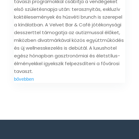
tavaszi programokkal csábítja a vendégeket
első születésnapja után: terasznyitás, exkluzív
koktélesemények és húsvéti brunch is szerepel
a kínálatban. A Velvet Bar & Café jótékonysági
desszerttel támogatja az autizmussal élőket,
miközben divatmárkával közös együttműködés
és új wellnesskezelés is debütál. A luxushotel
egész hónapban gasztronómiai és életstílus-
élményekkel igyekszik felpezsdíteni a fővárosi
tavaszt.
bővebben