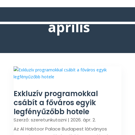
április
Exkluzív programokkal
csábít a főváros egyik
legfényűzőbb hotele
Szerző:
szeretunkutazni
|
2026. ápr. 2.
Az Al Habtoor Palace Budapest látványos