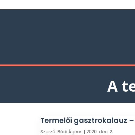
A t
Termelői gasztrokalauz 
Szerző:
Bódi Ágnes
|
2020. dec. 2.