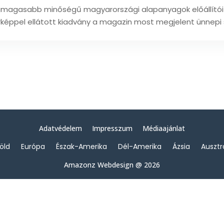
egmagasabb minőségű magyarországi alapanyagok előállítóit
érképpel ellátott kiadvány a magazin most megjelent ünnepi s
Adatvédelem
Impresszum
Médiaajánlat
föld
Európa
Észak-Amerika
Dél-Amerika
Ázsia
Ausztr
Amazonz Webdesign @ 2026