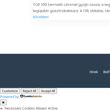
TOP 100 termelő címmel gyűjti össze a l
legújabb gasztrokalauza. A 136 oldalas, t
bővebben
Hírek
Bel
Customize
Reject All
Accept All
Powered by
✖
►
Necessary Cookies
Always Active