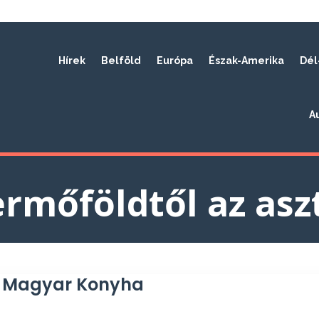
Hírek
Belföld
Európa
Észak-Amerika
Dél
A
ermőföldtől az asz
– Magyar Konyha