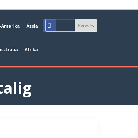
-Amerika
Ázsia
usztrália
Afrika
talig