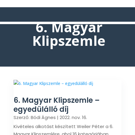
6. Magyar
Klipszemle
6. Magyar Klipszemle –
egyedülálló díj
Szerző:
Bódi Ágnes
|
2022. nov. 16.
Kivételes alkotást készített Weiler Péter a 6.
Magyar Klipszemlére, ahol 16 kategóriában