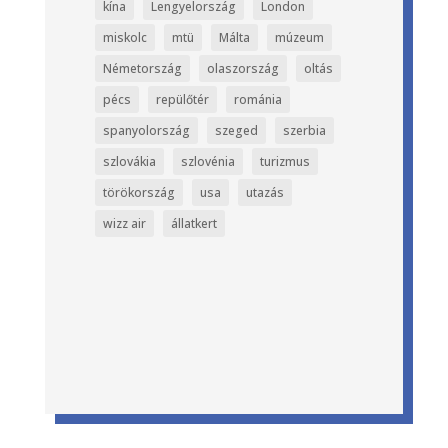
kína
Lengyelország
London
miskolc
mtü
Málta
múzeum
Németország
olaszország
oltás
pécs
repülőtér
románia
spanyolország
szeged
szerbia
szlovákia
szlovénia
turizmus
törökország
usa
utazás
wizz air
állatkert