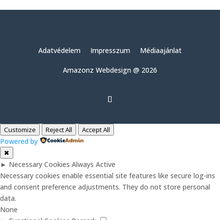
Adatvédelem
Impresszum
Médiaajánlat
Amazonz Webdesign @ 2026
Customize
Reject All
Accept All
Powered by
✖
►
Necessary Cookies
Always Active
Necessary cookies enable essential site features like secure log-ins
and consent preference adjustments. They do not store personal
data.
None