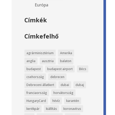
Európa
Címkék
Címkefelhő
agrárminisztérium
Amerika
anglia
ausztria
balaton
budapest
budapest airport
Bécs
csehország
debrecen
Debreceni állatkert
dubai
dubaj
franciaország
horvátország
HungaryCard
hévíz
karantén
kerékpár
kiállítás
koronavírus