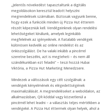
„Jelentős növekedést tapasztaltunk a digitális
megoldásokon keresztül leadott helyszíni
megrendelések számában. Biztosak vagyunk benne,
hogy ezek a funkciók minden új Pizza Hut étterem
részét képezniük kell. Vendégeinknek olyan rendelési
lehetőségeket kínálunk, amelyek leginkább
megfelelnek az igényeiknek. A fiatalabb vendégek
különösen kedvelik az online rendelést és az
önkiszolgálást. De ha valaki inkább a pincérrel
szeretne beszélni, azt is megteheti – és nem áll
szándékunkban ezt feladni” – teszi hozzá Hubai
Viktória, a Pizza Hut Marketing Menedzsere.
Mindezek a változások egy célt szolgálnak: a
vendégek kényelmének és elégedettségének
maximalizálását. A megrendeléseket a weboldalon, az
alkalmazásban, QR-kóddal vagy közvetlenül a
pincérnél lehet leadni – a választás teljes mértékben a
vendégeké. A Pizza Hut éttermek olyan helyek, ahol a