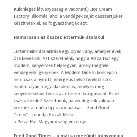
Különleges látványosság a vadonatúj „Ice Cream
Factory” állomás, ahol a vendégek saját desszertjüket
készíthetik el, és fogyaszthatják azt.
Hamarosan az összes éttermük átalakul
„Éttermeink átalakítása egy olyan irány, amelyet évek
óta követünk. Azt szeretnénk, hogy a Pizza Hut egy
modern, kényelmes hely legyen, amely megfelel
vendégeink igényeinek. A Modern Dine In koncepció
nem csak a nyitott, energikus belső terekről szól,
hanem olyan megoldásokról is, amelyek még
kényelmesebbé teszik az étterem látogatását. És ez
csak a kezdet! Szeretnénk, ha vendégeink valóban
éreznék a márka új pozicionálását – Feed Good
Times” – mondja Kozák Miklós
a Pizza Hut Magyarország vezetője.
Feed Good Times – a márka megújult irányvonala