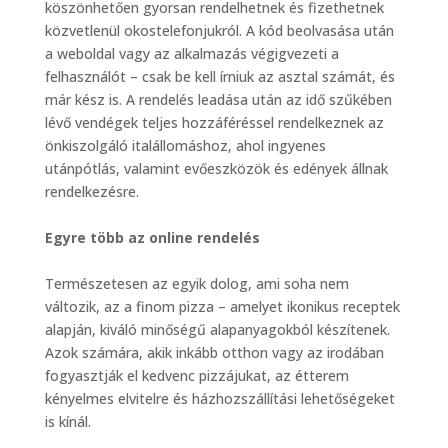
köszönhetően gyorsan rendelhetnek és fizethetnek
közvetlenül okostelefonjukról. A kód beolvasása után
a weboldal vagy az alkalmazás végigvezeti a
felhasználót – csak be kell írniuk az asztal számát, és
már kész is. A rendelés leadása után az idő szűkében
lévő vendégek teljes hozzáféréssel rendelkeznek az
önkiszolgáló italállomáshoz, ahol ingyenes
utánpótlás, valamint evőeszközök és edények állnak
rendelkezésre.
Egyre több az online rendelés
Természetesen az egyik dolog, ami soha nem
változik, az a finom pizza – amelyet ikonikus receptek
alapján, kiváló minőségű alapanyagokból készítenek.
Azok számára, akik inkább otthon vagy az irodában
fogyasztják el kedvenc pizzájukat, az étterem
kényelmes elvitelre és házhozszállítási lehetőségeket
is kínál.