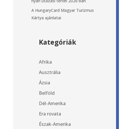
nyári utazási tervei 2026-ban
A HungaryCard Magyar Turizmus
Kártya ajánlatai
Kategóriák
Afrika
Ausztrália
Ázsia
Belföld
Dél-Amerika
Era rovata
Észak-Amerika