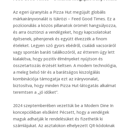
Az egeri újranyitás a Pizza Hut megújult globális
márkairányvonalát is tükrözi – Feed Good Times. Ez a
pozícionálás a közös pillanatok örömét hangsúlyozza,
és arra ösztönzi a vendégeket, hogy kapcsolatokat
építsenek, pihenjenek és együtt élvezzék a finom
ételeket. Legyen szó gyors ebédről, családi vacsoráról
vagy spontán baráti találkozóról, az étterem úgy lett
kialakítva, hogy pozitív élményeket nyújtson és
összetartozás érzését keltsen. A modern technológia,
a meleg belső tér és a barátságos kiszolgálás
kombinációja támogatja ezt az irányvonalat,
biztosítva, hogy minden Pizza Hut-látogatás alkalmat
teremtsen a „jó időket”.
2024 szeptemberében vezettük be a Modern Dine In
koncepciókban elsőként Pécsett, hogy a vendégek
maguk adhatják le rendelésüket és fizethetik ki
számlájukat. Az asztalokon elhelyezett QR-kódoknak