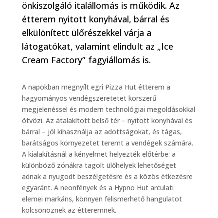
önkiszolgáló italállomás is működik. Az
étterem nyitott konyhával, bárral és
elkülönített ülőrészekkel várja a
látogatókat, valamint elindult az „Ice
Cream Factory” fagyiállomás is.
A napokban megnyílt egri Pizza Hut étterem a
hagyományos vendégszeretetet korszerű
megjelenéssel és modern technológiai megoldásokkal
ötvözi. Az átalakított belső tér – nyitott konyhával és
bárral – jól kihasználja az adottságokat, és tágas,
barátságos környezetet teremt a vendégek számára.
A kialakításnál a kényelmet helyezték előtérbe: a
különböző zónákra tagolt ülőhelyek lehetőséget
adnak a nyugodt beszélgetésre és a közös étkezésre
egyaránt. A neonfények és a Hypno Hut arculati
elemei markáns, könnyen felismerhető hangulatot
kölcsönöznek az étteremnek.