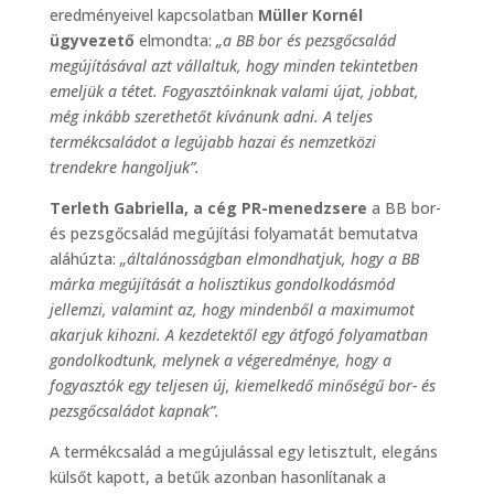
eredményeivel kapcsolatban
Müller Kornél
ügyvezető
elmondta:
„a BB bor és pezsgőcsalád
megújításával azt vállaltuk, hogy minden tekintetben
emeljük a tétet. Fogyasztóinknak valami újat, jobbat,
még inkább szerethetőt kívánunk adni. A teljes
termékcsaládot a legújabb hazai és nemzetközi
trendekre hangoljuk”.
Terleth Gabriella, a cég PR-menedzsere
a BB bor-
és pezsgőcsalád megújítási folyamatát bemutatva
aláhúzta:
„általánosságban elmondhatjuk, hogy a BB
márka megújítását a holisztikus gondolkodásmód
jellemzi, valamint az, hogy mindenből a maximumot
akarjuk kihozni. A kezdetektől egy átfogó folyamatban
gondolkodtunk, melynek a végeredménye, hogy a
fogyasztók egy teljesen új, kiemelkedő minőségű bor- és
pezsgőcsaládot kapnak”.
A termékcsalád a megújulással egy letisztult, elegáns
külsőt kapott, a betűk azonban hasonlítanak a