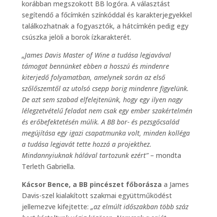
korábban megszokott BB logóra. A választást
segítendő a főcímkén színkóddal és karakterjegyekkel
találkozhatnak a fogyasztók, a hátcímkén pedig egy
csúszka jelöli a borok ízkarakterét.
„James Davis Master of Wine a tudása legjavával
támogat bennünket ebben a hosszú és mindenre
kiterjedő folyamatban, amelynek során az első
szőlőszemtől az utolsó csepp borig mindenre figyelünk.
De azt sem szabad elfelejtenünk, hogy egy ilyen nagy
lélegzetvételű feladat nem csak egy ember szakértelmén
és erőbefektetésén múlik. A BB bor- és pezsgőcsalád
megújítása egy igazi csapatmunka volt, minden kolléga
a tudása legjavát tette hozzá a projekthez.
Mindannyiuknak hálával tartozunk ezért”
– mondta
Terleth Gabriella.
Kácsor Bence, a BB pincészet főborásza
a James
Davis-szel kialakított szakmai együttműködést
jellemezve kifejtette:
„az elmúlt időszakban több száz