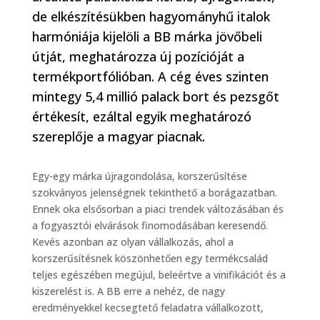
de elkészítésükben hagyományhű italok
harmóniája kijelöli a BB márka jövőbeli
útját, meghatározza új pozícióját a
termékportfólióban. A cég éves szinten
mintegy 5,4 millió palack bort és pezsgőt
értékesít, ezáltal egyik meghatározó
szereplője a magyar piacnak.
Egy-egy márka újragondolása, korszerűsítése
szokványos jelenségnek tekinthető a borágazatban.
Ennek oka elsősorban a piaci trendek változásában és
a fogyasztói elvárások finomodásában keresendő.
Kevés azonban az olyan vállalkozás, ahol a
korszerűsítésnek köszönhetően egy termékcsalád
teljes egészében megújul, beleértve a vinifikációt és a
kiszerelést is. A BB erre a nehéz, de nagy
eredményekkel kecsegtető feladatra vállalkozott,