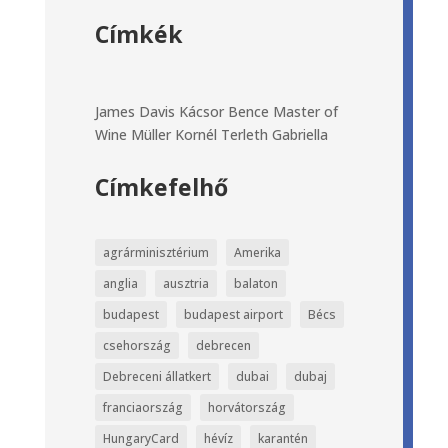
Címkék
James Davis
Kácsor Bence
Master of
Wine
Müller Kornél
Terleth Gabriella
Címkefelhő
agrárminisztérium
Amerika
anglia
ausztria
balaton
budapest
budapest airport
Bécs
csehország
debrecen
Debreceni állatkert
dubai
dubaj
franciaország
horvátország
HungaryCard
hévíz
karantén