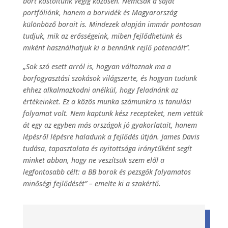
bort kóstoltunk végig közösen. Nemcsak a saját
portfóliónk, hanem a borvidék és Magyarország
különböző borait is. Mindezek alapján immár pontosan
tudjuk, mik az erősségeink, miben fejlődhetünk és
miként használhatjuk ki a bennünk rejlő potenciált”.
„Sok szó esett arról is, hogyan változnak ma a
borfogyasztási szokások világszerte, és hogyan tudunk
ehhez alkalmazkodni anélkül, hogy feladnánk az
értékeinket. Ez a közös munka számunkra is tanulási
folyamat volt. Nem kaptunk kész recepteket, nem vettük
át egy az egyben más országok jó gyakorlatait, hanem
lépésről lépésre haladunk a fejlődés útján. James Davis
tudása, tapasztalata és nyitottsága iránytűként segít
minket abban, hogy ne veszítsük szem elől a
legfontosabb célt: a BB borok és pezsgők folyamatos
minőségi fejlődését” – emelte ki a szakértő.