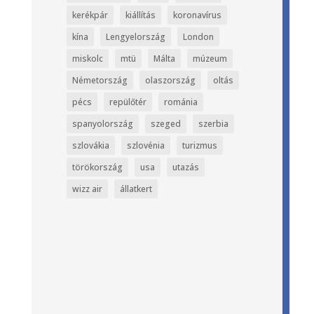
kerékpár
kiállítás
koronavírus
kína
Lengyelország
London
miskolc
mtü
Málta
múzeum
Németország
olaszország
oltás
pécs
repülőtér
románia
spanyolország
szeged
szerbia
szlovákia
szlovénia
turizmus
törökország
usa
utazás
wizz air
állatkert