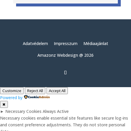
Adatvédelem
Impresszum
Médiaajánlat
Amazonz Webdesign @ 2026
Customize
Reject All
Accept All
Powered by
✖
►
Necessary Cookies
Always Active
Necessary cookies enable essential site features like secure log-ins
and consent preference adjustments. They do not store personal