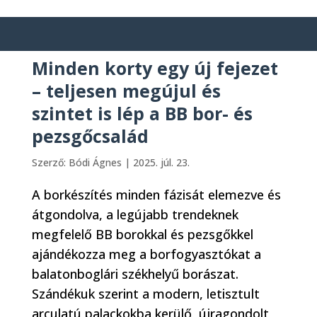
Minden korty egy új fejezet
– teljesen megújul és
szintet is lép a BB bor- és
pezsgőcsalád
Szerző:
Bódi Ágnes
|
2025. júl. 23.
A borkészítés minden fázisát elemezve és
átgondolva, a legújabb trendeknek
megfelelő BB borokkal és pezsgőkkel
ajándékozza meg a borfogyasztókat a
balatonboglári székhelyű borászat.
Szándékuk szerint a modern, letisztult
arculatú palackokba kerülő, újragondolt,