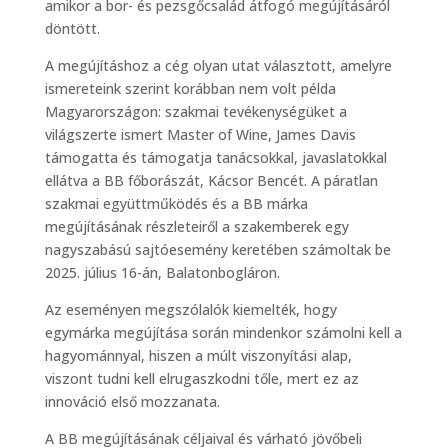
amikor a bor- és pezsgőcsalád átfogó megújításáról
döntött.
A megújításhoz a cég olyan utat választott, amelyre
ismereteink szerint korábban nem volt példa
Magyarországon: szakmai tevékenységüket a
világszerte ismert Master of Wine, James Davis
támogatta és támogatja tanácsokkal, javaslatokkal
ellátva a BB főborászát, Kácsor Bencét. A páratlan
szakmai együttműködés és a BB márka
megújításának részleteiről a szakemberek egy
nagyszabású sajtóesemény keretében számoltak be
2025. július 16-án, Balatonbogláron.
Az eseményen megszólalók kiemelték, hogy
egymárka megújítása során mindenkor számolni kell a
hagyománnyal, hiszen a múlt viszonyítási alap,
viszont tudni kell elrugaszkodni tőle, mert ez az
innováció első mozzanata.
A BB megújításának céljaival és várható jövőbeli