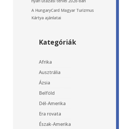
nyári utazási tervei 2026-ban
A HungaryCard Magyar Turizmus
Kártya ajánlatai
Kategóriák
Afrika
Ausztrália
Ázsia
Belföld
Dél-Amerika
Era rovata
Észak-Amerika