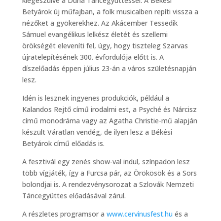
kiegészülve a Duna Táncegyüttessel. A Békési
Betyárok új műfajban, a folk musicalben repíti vissza a
nézőket a gyökerekhez. Az Akácember Tessedik
Sámuel evangélikus lelkész életét és szellemi
örökségét eleveníti fel, úgy, hogy tiszteleg Szarvas
újratelepítésének 300. évfordulója előtt is. A
díszelőadás éppen július 23-án a város születésnapján
lesz.
Idén is lesznek ingyenes produkciók, például a
Kalandos Rejtő című irodalmi est, a Psyché és Nárcisz
című monodráma vagy az Agatha Christie-mű alapján
készült Váratlan vendég, de ilyen lesz a Békési
Betyárok című előadás is.
A fesztivál egy zenés show-val indul, színpadon lesz
több vígjáték, így a Furcsa pár, az Örökösök és a Sors
bolondjai is. A rendezvénysorozat a Szlovák Nemzeti
Táncegyüttes előadásával zárul.
A részletes programsor a
www.cervinusfest.hu
és a