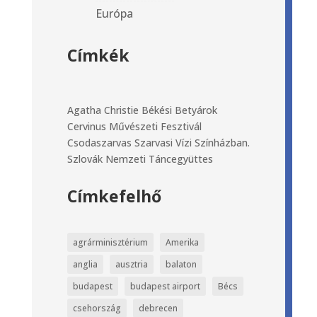
Európa
Címkék
Agatha Christie
Békési Betyárok
Cervinus Művészeti Fesztivál
Csodaszarvas
Szarvasi Vízi Színházban.
Szlovák Nemzeti Táncegyüttes
Címkefelhő
agrárminisztérium
Amerika
anglia
ausztria
balaton
budapest
budapest airport
Bécs
csehország
debrecen