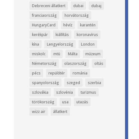
Debreceni állatkert
dubai
dubaj
franciaország
horvátország
HungaryCard
hévíz
karantén
kerékpár
kiállítás
koronavírus
kína
Lengyelország
London
miskolc
mtü
Málta
múzeum
Németország
olaszország
oltás
pécs
repülőtér
románia
spanyolország
szeged
szerbia
szlovákia
szlovénia
turizmus
törökország
usa
utazás
wizz air
állatkert