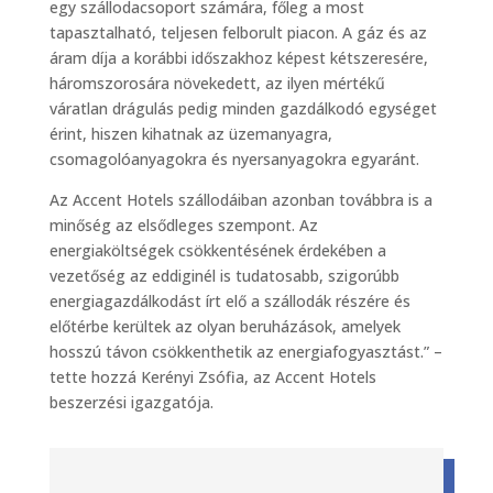
egy szállodacsoport számára, főleg a most
tapasztalható, teljesen felborult piacon. A gáz és az
áram díja a korábbi időszakhoz képest kétszeresére,
háromszorosára növekedett, az ilyen mértékű
váratlan drágulás pedig minden gazdálkodó egységet
érint, hiszen kihatnak az üzemanyagra,
csomagolóanyagokra és nyersanyagokra egyaránt.
Az Accent Hotels szállodáiban azonban továbbra is a
minőség az elsődleges szempont. Az
energiaköltségek csökkentésének érdekében a
vezetőség az eddiginél is tudatosabb, szigorúbb
energiagazdálkodást írt elő a szállodák részére és
előtérbe kerültek az olyan beruházások, amelyek
hosszú távon csökkenthetik az energiafogyasztást.” –
tette hozzá Kerényi Zsófia, az Accent Hotels
beszerzési igazgatója.