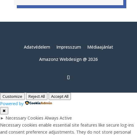
Adatvédelem
Impresszum
Médiaajánlat
Amazonz Webdesign @ 2026
Customize
Reject All
Accept All
Powered by
✖
►
Necessary Cookies
Always Active
Necessary cookies enable essential site features like secure log-ins
and consent preference adjustments. They do not store personal