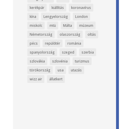
kerékpár
kiállítás
koronavírus
kína
Lengyelország
London
miskolc
mtü
Málta
múzeum
Németország
olaszország
oltás
pécs
repülőtér
románia
spanyolország
szeged
szerbia
szlovákia
szlovénia
turizmus
törökország
usa
utazás
wizz air
állatkert