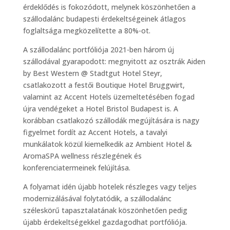
érdeklődés is fokozódott, melynek köszönhetően a
szállodalánc budapesti érdekeltségeinek átlagos
foglaltsága megközelítette a 80%-ot.
A szállodalánc portfóliója 2021-ben három új
szállodával gyarapodott: megnyitott az osztrák Aiden
by Best Western @ Stadtgut Hotel Steyr,
csatlakozott a festői Boutique Hotel Bruggwirt,
valamint az Accent Hotels üzemeltetésében fogad
újra vendégeket a Hotel Bristol Budapest is. A
korábban csatlakozó szállodák megújítására is nagy
figyelmet fordít az Accent Hotels, a tavalyi
munkálatok közül kiemelkedik az Ambient Hotel &
AromaSPA wellness részlegének és
konferenciatermeinek felújítása.
A folyamat idén újabb hotelek részleges vagy teljes
modernizálásával folytatódik, a szállodalánc
széleskörű tapasztalatának köszönhetően pedig
újabb érdekeltségekkel gazdagodhat portfóliója.