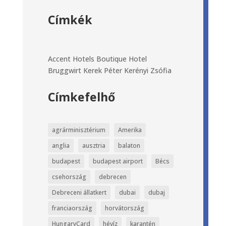
Címkék
Accent Hotels
Boutique Hotel
Bruggwirt
Kerek Péter
Kerényi Zsófia
Címkefelhő
agrárminisztérium
Amerika
anglia
ausztria
balaton
budapest
budapest airport
Bécs
csehország
debrecen
Debreceni állatkert
dubai
dubaj
franciaország
horvátország
HungaryCard
hévíz
karantén