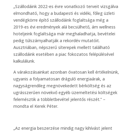
„Szállodáink 2022-es évre vonatkozó terveit vizsgálva
elmondható, hogy a budapesti és vidéki, főleg üzleti
vendégkörre építő szállodáink foglaltsága még a
2019-es évi eredmények alá becsülhető, ám wellness
hoteljeink foglaltsága már meghaladhatja, bevételei
pedig túlszárnyalhatják a rekordév mutatóit.
Ausztriában, népszerű síterepek mellett található
szállodáink esetében a piac fokozatos felépülésével
kalkulálunk.
A várakozásainkat azonban óvatosan kell értékelnünk,
ugyanis a folyamatosan dráguló energiaárak, a
nagyságrendileg megnövekedett bérköltség és az
ugrásszerűen növekvő egyéb üzemeltetési költségek
felemésztik a többletbevétel jelentős részét.” –
mondta el Kerek Péter.
„Az energia beszerzése mindig nagy kihívást jelent