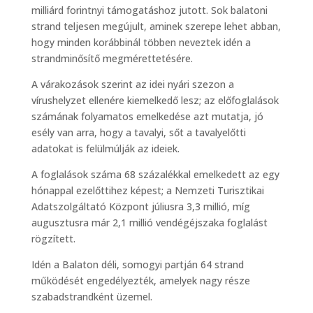
milliárd forintnyi támogatáshoz jutott. Sok balatoni
strand teljesen megújult, aminek szerepe lehet abban,
hogy minden korábbinál többen neveztek idén a
strandminősítő megmérettetésére.
A várakozások szerint az idei nyári szezon a
vírushelyzet ellenére kiemelkedő lesz; az előfoglalások
számának folyamatos emelkedése azt mutatja, jó
esély van arra, hogy a tavalyi, sőt a tavalyelőtti
adatokat is felülmúlják az ideiek.
A foglalások száma 68 százalékkal emelkedett az egy
hónappal ezelőttihez képest; a Nemzeti Turisztikai
Adatszolgáltató Központ júliusra 3,3 millió, míg
augusztusra már 2,1 millió vendégéjszaka foglalást
rögzített.
Idén a Balaton déli, somogyi partján 64 strand
működését engedélyezték, amelyek nagy része
szabadstrandként üzemel.