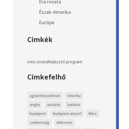
Era rovata
Észak-Amerika
Európa
Címkék
mtü
strandfejlesztő program
Címkefelhő
agrárminisztérium
Amerika
anglia
ausztria
balaton
budapest
budapest airport
Bécs
csehország
debrecen