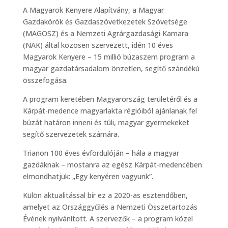
A Magyarok Kenyere Alapítvány, a Magyar
Gazdakörök és Gazdaszövetkezetek Szövetsége
(MAGOSZ) és a Nemzeti Agrárgazdasági Kamara
(NAK) által közösen szervezett, idén 10 éves
Magyarok Kenyere – 15 millió búzaszem program a
magyar gazdatársadalom önzetlen, segítő szándékú
összefogása.
A program keretében Magyarország területéről és a
Kárpát-medence magyarlakta régióiból ajánlanak fel
búzát határon inneni és túli, magyar gyermekeket
segítő szervezetek számára.
Trianon 100 éves évfordulóján – hála a magyar
gazdáknak – mostanra az egész Kárpát-medencében
elmondhatjuk: „Egy kenyéren vagyunk”.
Külön aktualitással bír ez a 2020-as esztendőben,
amelyet az Országgyűlés a Nemzeti Összetartozás
Évének nyilvánított. A szervezők – a program közel