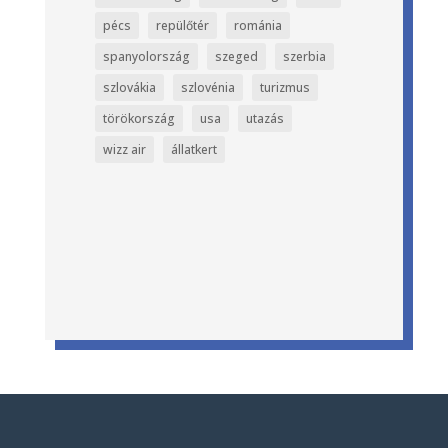
pécs
repülőtér
románia
spanyolország
szeged
szerbia
szlovákia
szlovénia
turizmus
törökország
usa
utazás
wizz air
állatkert