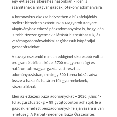
egy évtizedes sikereihez hasonlóan – idén is
számítanak a magyar gazdák jótékony adományaira.
A koronavírus okozta helyzetben a búzafelajánlás
mellett kiemelten számítunk a Magyarok Kenyere
Alapítványhoz érkező pénzadományokra is, hogy idén
is több tízezer gyermek ellátását biztosíthassuk, és
vetőmagadományainkkal segíthessük kárpátaljai
gazdatársainkat.
A tavalyi esztendő minden eddiginél sikeresebb volt a
program életében: közel 5700 magyarországi és
határon túli magyar gazda vett részt az
adományozásban, mintegy 800 tonna búzát adva
össze a hazai és határon túli gyermekeknek,
rászorulóknak.
Idén az étkezési búza adományokat – 2020. július 1-
től augusztus 20-ig – 89 gyűjtőponton adhatják le a
gazdák, emellett pénzadományok felajánlására is van
lehetőség. A Kárpát-medencei Búza Összeöntés