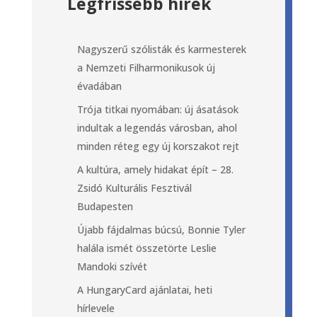
Legfrissebb hírek
Nagyszerű szólisták és karmesterek
a Nemzeti Filharmonikusok új
évadában
Trója titkai nyomában: új ásatások
indultak a legendás városban, ahol
minden réteg egy új korszakot rejt
A kultúra, amely hidakat épít – 28.
Zsidó Kulturális Fesztivál
Budapesten
Újabb fájdalmas búcsú, Bonnie Tyler
halála ismét összetörte Leslie
Mandoki szívét
A HungaryCard ajánlatai, heti
hírlevele