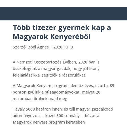
Több tízezer gyermek kap a
Magyarok Kenyeréből
Szerző:
Bódi Ágnes
|
2020. júl. 9.
A Nemzeti Összetartozás Évében, 2020-ban is
összefognak a magyar gazdák, hogy jótékony
felajánlásaikkal segítsék a rászorulókat.
A Magyarok Kenyere program idén tíz éves, ezúttal 89
ponton gyűjtik a búzaadományokat, melyet 20
malomban őrölnek majd meg.
Tavaly 5668 határon inneni és túli magyar gazdálkodó
adományozott – közel 800 tonnányi – búzát a
Magyarok Kenyere program keretében.