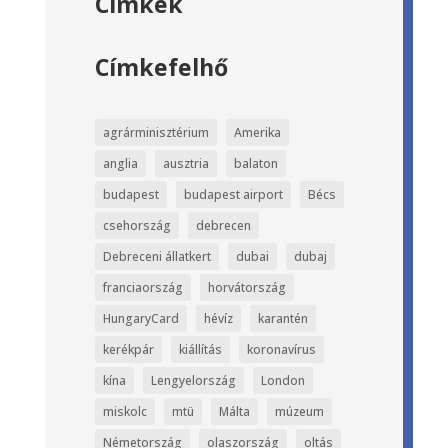
Címkék
Címkefelhő
agrárminisztérium
Amerika
anglia
ausztria
balaton
budapest
budapest airport
Bécs
csehország
debrecen
Debreceni állatkert
dubai
dubaj
franciaország
horvátország
HungaryCard
hévíz
karantén
kerékpár
kiállítás
koronavírus
kína
Lengyelország
London
miskolc
mtü
Málta
múzeum
Németország
olaszország
oltás