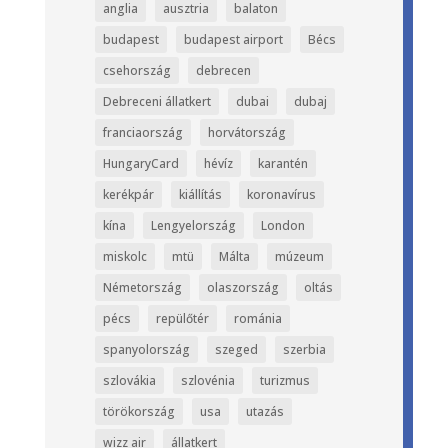
anglia
ausztria
balaton
budapest
budapest airport
Bécs
csehország
debrecen
Debreceni állatkert
dubai
dubaj
franciaország
horvátország
HungaryCard
hévíz
karantén
kerékpár
kiállítás
koronavírus
kína
Lengyelország
London
miskolc
mtü
Málta
múzeum
Németország
olaszország
oltás
pécs
repülőtér
románia
spanyolország
szeged
szerbia
szlovákia
szlovénia
turizmus
törökország
usa
utazás
wizz air
állatkert