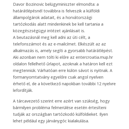
Davor Bozinovic belügyminiszter elmondta: a
határátlépésnél továbbra is felveszik a külföldi
állampolgárok adatait, és a horvátországi
tartózkodás alatt mindenkinek be kell tartania a
közegészségügyi intézet ajánlásait is.
A beutazásnál meg kell adni az úti célt, a
telefonszámot és az e-mailcímet. Elkészült az az
alkalmazás is, amely segíti a gyorsabb határátlépést.
Aki azonban nem tölti ki előre az entercroatia.mup.hr
oldalon fellelhető űrlapot, azoknak a határon kell ezt
megtenniük. Várhatóan erre külön sávot is nyitnak. A
formanyomtatvány egyelőre csak angol nyelven
érhető el, de a következő napokban további 12 nyelvre
lefordítják.
A tárcavezető szerint erre azért van szükség, hogy
bármilyen probléma felmerülése esetén értesíteni
tudják az országban tartózkodó külföldieket. Ilyen
lehet például egy járványgóc kialakulása.