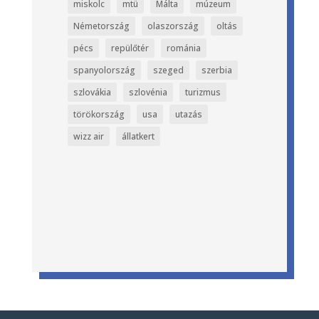
miskolc
mtü
Málta
múzeum
Németország
olaszország
oltás
pécs
repülőtér
románia
spanyolország
szeged
szerbia
szlovákia
szlovénia
turizmus
törökország
usa
utazás
wizz air
állatkert