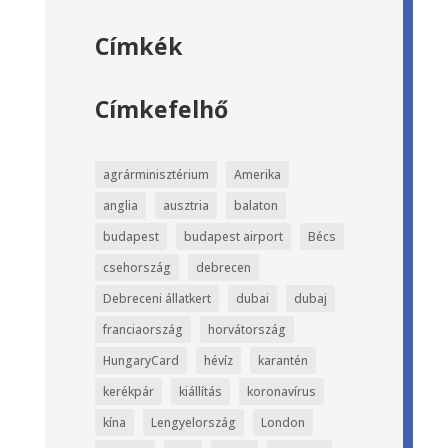
Címkék
Címkefelhő
agrárminisztérium
Amerika
anglia
ausztria
balaton
budapest
budapest airport
Bécs
csehország
debrecen
Debreceni állatkert
dubai
dubaj
franciaország
horvátország
HungaryCard
hévíz
karantén
kerékpár
kiállítás
koronavírus
kína
Lengyelország
London