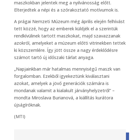
maszkokban jelentek meg a nyilvánosság előtt.
Elterjedtek a népi és a szórakoztató motívumok is.
A prágai Nemzeti Múzeum még április elején felhívást
tett közzé, hogy az emberek küldjék el a szerintük
rendkívülinek tartott maszkokat, majd szavazzanak
azokról, amelyeket a múzeum előtti vitrinekben tettek
ki közszemlére. Így jött össze a nagy érdeklődésre
számot tartó új időszaki tárlat anyaga.
„Napjainkban már hatalmas mennyiségű maszk van
forgalomban. Ezekből igyekeztünk kiválasztani
azokat, amelyek a jövő generációk számára is
mondanak valamit a kialakult járványhelyzetről” –
mondta Miroslava Burianová, a kiállítás kurátora
újságíróknak.
(MTI)