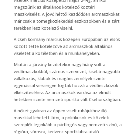
viseltek március közepétől május 24-ig, amikor
megszűnik az általános kötelező köztéri
maszkviselés. A jövő héttől kezdődően arcmaszkokat
már csak a tömegközlekedési eszközökben és a zárt
terekben lesz kötelező viselni.
A cseh kormány március közepén Európában az elsők
között tette kötelezővé az arcmaszkok általános
viseletét a közéletben és a munkahelyeken.
Miután a járvány kezdetekor nagy hiány volt a
védőmaszkokból, számos szervezet, kisebb-nagyobb
vállalkozás, klubok és magánszemélyek szinte
egymással versengve fogtak hozzá a védőeszközök
elkészítéséhez. Az arcmaszkok varrása az elmúlt
hetekben szinte nemzeti sporttá vált Csehországban.
A nőket gyakran az éppen viselt ruhájukhoz illő
maszkkal lehetett látni, a politikusok és közéleti
szereplők leginkább a pártlogós vagy nemzeti színű, a
régióra, városra, kedvenc sportklubra utaló