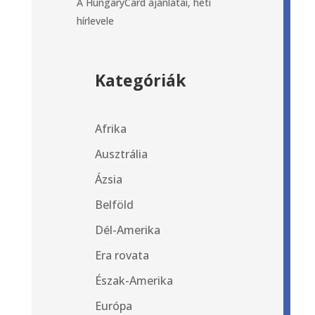
A HungaryCard ajánlatai, heti
hírlevele
Kategóriák
Afrika
Ausztrália
Ázsia
Belföld
Dél-Amerika
Era rovata
Észak-Amerika
Európa