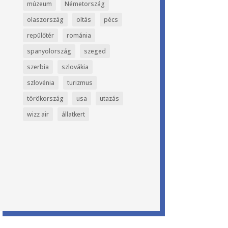
múzeum
Németország
olaszország
oltás
pécs
repülőtér
románia
spanyolország
szeged
szerbia
szlovákia
szlovénia
turizmus
törökország
usa
utazás
wizz air
állatkert