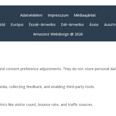
Adatvédelem
Impresszum
Médiaajánlat
föld
Európa
Észak-Amerika
Dél-Amerika
Ázsia
Ausztr
Amazonz Webdesign @ 2026
s and consent preference adjustments. They do not store personal dat
dia, collecting feedback, and enabling third-party tools.
rics like visitor count, bounce rate, and traffic sources.