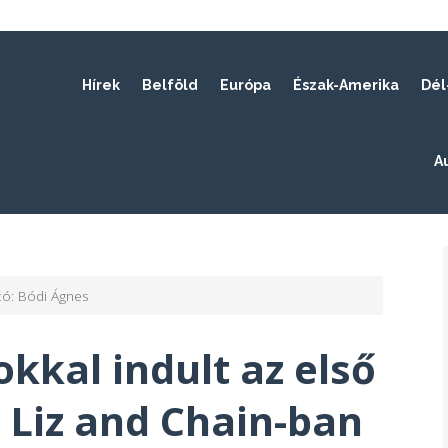
Hírek
Belföld
Európa
Észak-Amerika
Dél
A
tó: Bódi Ágnes
kkal indult az első
 Liz and Chain-ban