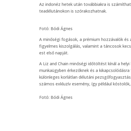
Az indonéz hetek után továbbiakra is számíthat
teadélutánokon is szórakozhatnak.
Fotó: Bódi Ágnes
A minőségi fogások, a prémium hozzávalók és a 
figyelmes kiszolgálás, valamint a táncosok kec
est első napját.
A Liz and Chain minőségi időtöltést kínál a he
munkaügyben érkezőknek és a kikapcsolódásra v
különleges korlátlan délutáni pezsgőfogyasztáss
számos exkluzív esemény, így például kóstolók, 
Fotó: Bódi Ágnes