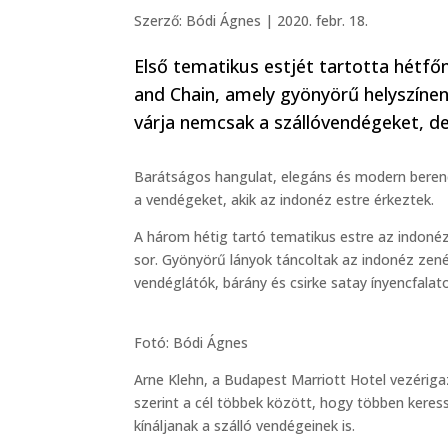
Szerző:
Bódi Ágnes
|
2020. febr. 18.
Első tematikus estjét tartotta hétfőn
and Chain, amely gyönyörű helyszínen
várja nemcsak a szállóvendégeket, de 
Barátságos hangulat, elegáns és modern berende
a vendégeket, akik az indonéz estre érkeztek.
A három hétig tartó tematikus estre az indon
sor. Gyönyörű lányok táncoltak az indonéz zené
vendéglátók, bárány és csirke satay ínyencfalato
Fotó: Bódi Ágnes
Arne Klehn, a Budapest Marriott Hotel vezériga
szerint a cél többek között, hogy többen keress
kínáljanak a szálló vendégeinek is.