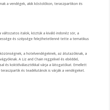
nak a vendégek, akik kóstolókon, teraszpartikon és
változatos italok, köztük a kiváló indonéz sör, a
sessége és szépsége felejthetetlenné tette a tematikus
lyi közönségnek, a hotelvendégeknek, az átutazóknak, a
ágyóknak. A Liz and Chain reggelivel és ebéddel,
al és koktélválasztékkal várja a látogatókat. Emellett
teraszpartik és teadélutánok is várják a vendégeket.