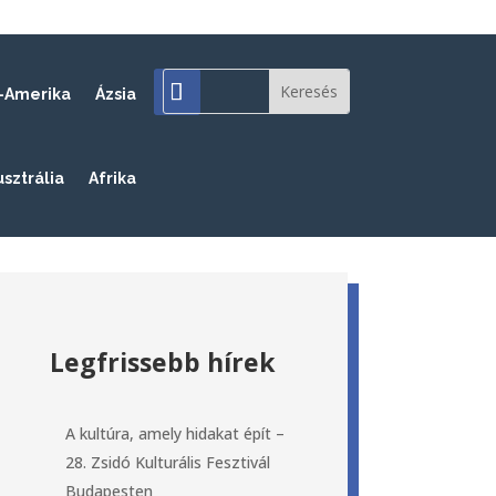
-Amerika
Ázsia
usztrália
Afrika
Legfrissebb hírek
A kultúra, amely hidakat épít –
28. Zsidó Kulturális Fesztivál
Budapesten