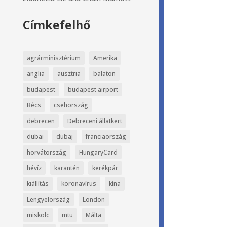
Címkefelhő
agrárminisztérium
Amerika
anglia
ausztria
balaton
budapest
budapest airport
Bécs
csehország
debrecen
Debreceni állatkert
dubai
dubaj
franciaország
horvátország
HungaryCard
hévíz
karantén
kerékpár
kiállítás
koronavírus
kína
Lengyelország
London
miskolc
mtü
Málta