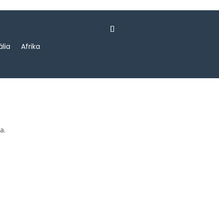
ália
Afrika
a.