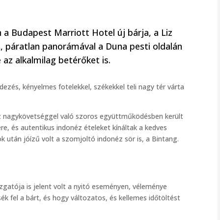
 a Budapest Marriott Hotel új bárja, a Liz
, páratlan panorámával a Duna pesti oldalán
az alkalmilag betérőket is.
zés, kényelmes fotelekkel, székekkel teli nagy tér várta
éz nagykövetséggel való szoros együttműködésben került
re, és autentikus indonéz ételeket kínáltak a kedves
k után jóízű volt a szomjoltó indonéz sör is, a Bintang.
zgatója is jelent volt a nyitó eseményen, véleménye
ék fel a bárt, és hogy változatos, és kellemes időtöltést