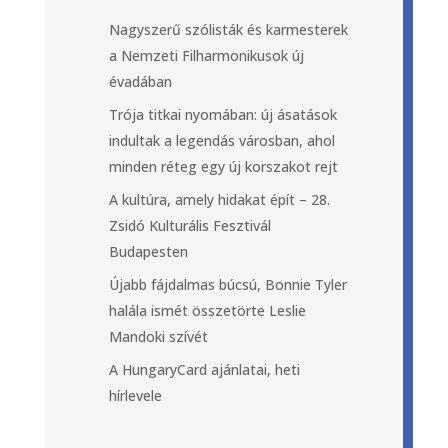
Nagyszerű szólisták és karmesterek
a Nemzeti Filharmonikusok új
évadában
Trója titkai nyomában: új ásatások
indultak a legendás városban, ahol
minden réteg egy új korszakot rejt
A kultúra, amely hidakat épít – 28.
Zsidó Kulturális Fesztivál
Budapesten
Újabb fájdalmas búcsú, Bonnie Tyler
halála ismét összetörte Leslie
Mandoki szívét
A HungaryCard ajánlatai, heti
hírlevele