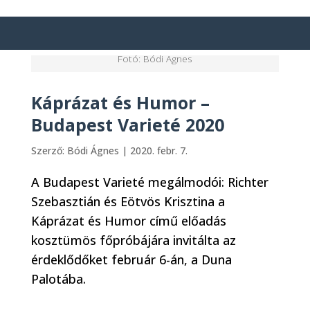
Fotó: Bódi Ágnes
Káprázat és Humor –
Budapest Varieté 2020
Szerző:
Bódi Ágnes
|
2020. febr. 7.
A Budapest Varieté megálmodói: Richter
Szebasztián és Eötvös Krisztina a
Káprázat és Humor című előadás
kosztümös főpróbájára invitálta az
érdeklődőket február 6-án, a Duna
Palotába.