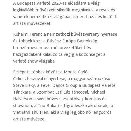
A Budapest Varieté 2020-as előadásra a világ
legkiválóbb művészeit sikerült meghívniuk, a revük és
varieték nemzetközi világában ismert hazai és külföldi
artista művészeket.
Kőhalmi Ferenc a nemzetközi bűvészverseny nyertese
és többek közt a Bűvész Európa Bajnokság
bronzérmese most műsorvezetőként és
házigazdaként kalauzolta végig a közönséget a
varieté show világába.
Fellépett többek között a Monte Carlói
Cirkuszfesztivál díjnyertese, a magyar származású
Steve Eleky, a Fever Dance Group a Budapest Varieté
Tánckara, a Szombat Esti Láz táncosai, Michael
Halvarson a svéd bűvész, zsebtolvaj, komikus és
showman, a Trio Bokafi – Ugródeszka akrobaták, a
Vietnámi Thu Hien, aki a világ legjobb női lengődrót
artista művésze.