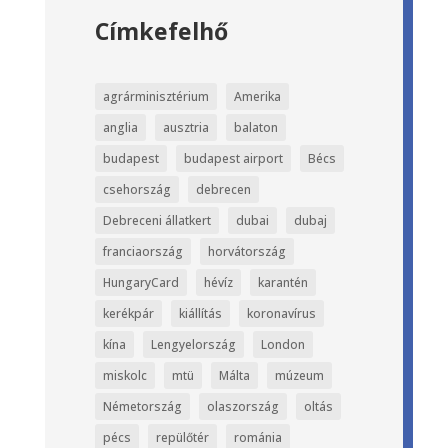
Címkefelhő
agrárminisztérium
Amerika
anglia
ausztria
balaton
budapest
budapest airport
Bécs
csehország
debrecen
Debreceni állatkert
dubai
dubaj
franciaország
horvátország
HungaryCard
hévíz
karantén
kerékpár
kiállítás
koronavírus
kína
Lengyelország
London
miskolc
mtü
Málta
múzeum
Németország
olaszország
oltás
pécs
repülőtér
románia