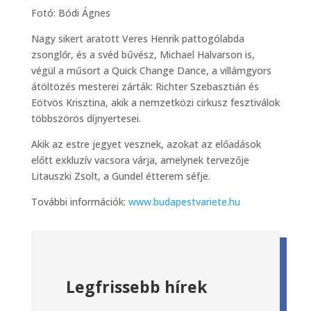
Fotó: Bódi Ágnes
Nagy sikert aratott Veres Henrik pattogólabda
zsonglőr, és a svéd bűvész, Michael Halvarson is,
végül a műsort a Quick Change Dance, a villámgyors
átöltözés mesterei zárták: Richter Szebasztián és
Eötvös Krisztina, akik a nemzetközi cirkusz fesztiválok
többszörös díjnyertesei.
Akik az estre jegyet vesznek, azokat az előadások
előtt exkluzív vacsora várja, amelynek tervezője
Litauszki Zsolt, a Gundel étterem séfje.
További információk:
www.budapestvariete.hu
Legfrissebb hírek