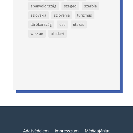
spanyolország
szeged
szerbia
szlovákia
szlovénia
turizmus
törökország
usa
utazás
wizz air
állatkert
Adatvédelem
Impresszum
Médiaajánlat