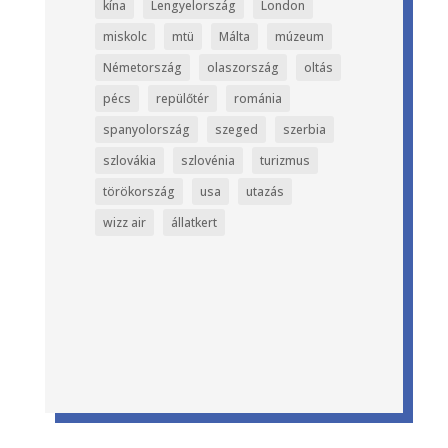
kína
Lengyelország
London
miskolc
mtü
Málta
múzeum
Németország
olaszország
oltás
pécs
repülőtér
románia
spanyolország
szeged
szerbia
szlovákia
szlovénia
turizmus
törökország
usa
utazás
wizz air
állatkert