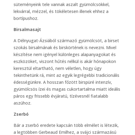
süteményeink tele vannak aszalt gyümölcsökkel,
lekvárral, mézzel, és tökéletesen illenek ehhez a
bortípushoz.
Birsalmasajt
A Délnyugat-Ázsiából származó gyümölcsöt, a birset
szokás birsalmának és birskörtének is nevezni. Mivel
készítése nem igényel különleges alapanyagokat és
eszközöket, viszont hűtés nélkül is akár hónapokon
keresztül eltartható, nem véletlen, hogy úgy
tekinthetünk rá, mint az egyik legrégebbi tradicionális
édességünkre. A hosszan főzött birspüré intenzív,
gyümölcsös ízei és magas cukortartalma miatt ideális
páros egy frissebb évjáratú, tízévesnél fiatalabb
aszúhoz.
Zserbó
Bár a zserbó eredete kapcsán több elmélet is létezik,
a legtöbben Gerbeaud Emilhez, a svájci származású