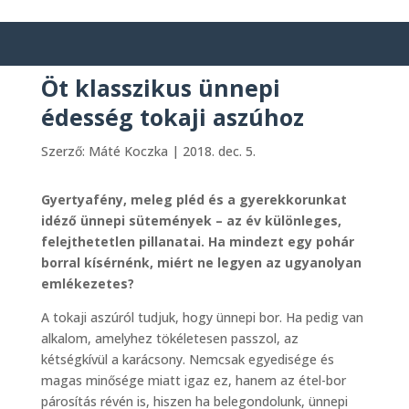
Öt klasszikus ünnepi
édesség tokaji aszúhoz
Szerző:
Máté Koczka
|
2018. dec. 5.
Gyertyafény, meleg pléd és a gyerekkorunkat
idéző ünnepi sütemények – az év különleges,
felejthetetlen pillanatai. Ha mindezt egy pohár
borral kísérnénk, miért ne legyen az ugyanolyan
emlékezetes?
A tokaji aszúról tudjuk, hogy ünnepi bor. Ha pedig van
alkalom, amelyhez tökéletesen passzol, az
kétségkívül a karácsony. Nemcsak egyedisége és
magas minősége miatt igaz ez, hanem az étel-bor
párosítás révén is, hiszen ha belegondolunk, ünnepi