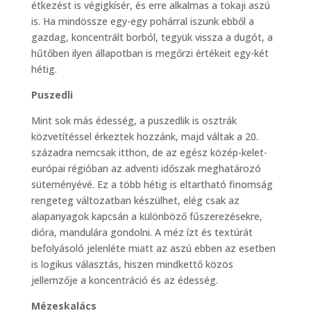
étkezést is végigkísér, és erre alkalmas a tokaji aszú
is. Ha mindössze egy-egy pohárral iszunk ebből a
gazdag, koncentrált borból, tegyük vissza a dugót, a
hűtőben ilyen állapotban is megőrzi értékeit egy-két
hétig.
Puszedli
Mint sok más édesség, a puszedlik is osztrák
közvetítéssel érkeztek hozzánk, majd váltak a 20.
századra nemcsak itthon, de az egész közép-kelet-
európai régióban az adventi időszak meghatározó
süteményévé. Ez a több hétig is eltartható finomság
rengeteg változatban készülhet, elég csak az
alapanyagok kapcsán a különböző fűszerezésekre,
dióra, mandulára gondolni. A méz ízt és textúrát
befolyásoló jelenléte miatt az aszú ebben az esetben
is logikus választás, hiszen mindkettő közös
jellemzője a koncentráció és az édesség.
Mézeskalács