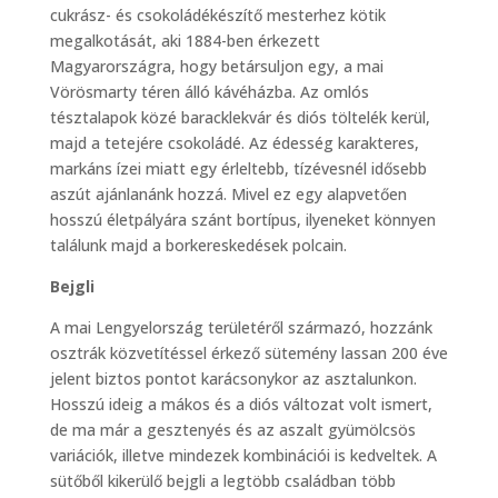
cukrász- és csokoládékészítő mesterhez kötik
megalkotását, aki 1884-ben érkezett
Magyarországra, hogy betársuljon egy, a mai
Vörösmarty téren álló kávéházba. Az omlós
tésztalapok közé baracklekvár és diós töltelék kerül,
majd a tetejére csokoládé. Az édesség karakteres,
markáns ízei miatt egy érleltebb, tízévesnél idősebb
aszút ajánlanánk hozzá. Mivel ez egy alapvetően
hosszú életpályára szánt bortípus, ilyeneket könnyen
találunk majd a borkereskedések polcain.
Bejgli
A mai Lengyelország területéről származó, hozzánk
osztrák közvetítéssel érkező sütemény lassan 200 éve
jelent biztos pontot karácsonykor az asztalunkon.
Hosszú ideig a mákos és a diós változat volt ismert,
de ma már a gesztenyés és az aszalt gyümölcsös
variációk, illetve mindezek kombinációi is kedveltek. A
sütőből kikerülő bejgli a legtöbb családban több