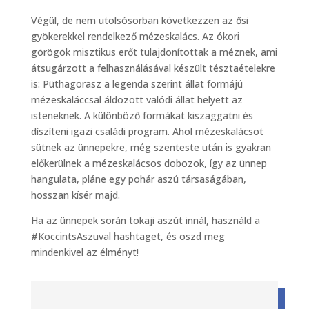
Végül, de nem utolsósorban következzen az ősi
gyökerekkel rendelkező mézeskalács. Az ókori
görögök misztikus erőt tulajdonítottak a méznek, ami
átsugárzott a felhasználásával készült tésztaételekre
is: Püthagorasz a legenda szerint állat formájú
mézeskaláccsal áldozott valódi állat helyett az
isteneknek. A különböző formákat kiszaggatni és
díszíteni igazi családi program. Ahol mézeskalácsot
sütnek az ünnepekre, még szenteste után is gyakran
előkerülnek a mézeskalácsos dobozok, így az ünnep
hangulata, pláne egy pohár aszú társaságában,
hosszan kísér majd.
Ha az ünnepek során tokaji aszút innál, használd a
#KoccintsAszuval hashtaget, és oszd meg
mindenkivel az élményt!