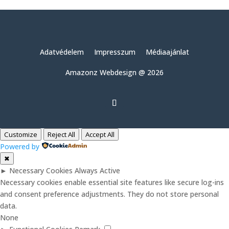
Adatvédelem
Impresszum
Médiaajánlat
Amazonz Webdesign @ 2026
Customize
Reject All
Accept All
Powered by
✖
►
Necessary Cookies
Always Active
Necessary cookies enable essential site features like secure log-ins
and consent preference adjustments. They do not store personal
data.
None