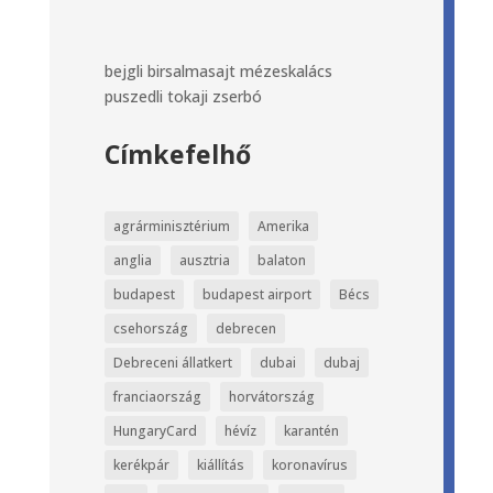
bejgli
birsalmasajt
mézeskalács
puszedli
tokaji
zserbó
Címkefelhő
agrárminisztérium
Amerika
anglia
ausztria
balaton
budapest
budapest airport
Bécs
csehország
debrecen
Debreceni állatkert
dubai
dubaj
franciaország
horvátország
HungaryCard
hévíz
karantén
kerékpár
kiállítás
koronavírus